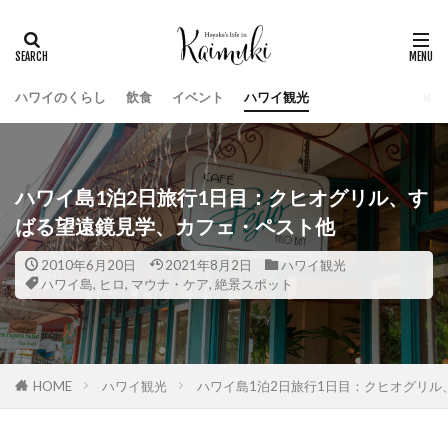
ハワイのくらし
飲食
イベント
ハワイ観光
ハワイ島1泊2日旅行1日目：クヒオグリル、す
ばる望遠鏡見学、カフェ・ペスト他
2010年6月20日
2021年8月2日
ハワイ観光
ハワイ島
,
ヒロ
,
マウナ・ケア
,
絶景スポット
HOME
ハワイ観光
ハワイ島1泊2日旅行1日目：クヒオグリ